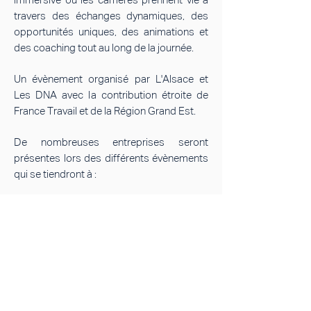
immersive où les carrières prennent vie à
travers des échanges dynamiques, des
opportunités uniques, des animations et
des coaching tout au long de la journée.
Un évènement organisé par L'Alsace et
Les DNA avec la contribution étroite de
France Travail et de la Région Grand Est.
De nombreuses entreprises seront
présentes lors des différents évènements
qui se tiendront à :
UN RENDEZ-VOUS POUR QUI ?
Employés
Étudiants
Personnes
en quête
en fin
en phase
de
de
de
reconversion
parcours
réinsertion