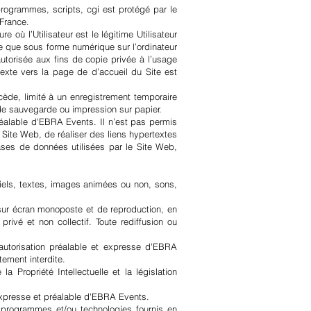
ogrammes, scripts, cgi est protégé par le
 France.
où l’Utilisateur est le légitime Utilisateur
dée que sous forme numérique sur l’ordinateur
autorisée aux fins de copie privée à l’usage
rtexte vers la page de d’accueil du Site est
cède, limité à un enregistrement temporaire
 de sauvegarde ou impression sur papier.
réalable d'EBRA Events. Il n’est pas permis
ite Web, de réaliser des liens hypertextes
bases de données utilisées par le Site Web,
giciels, textes, images animées ou non, sons,
 sur écran monoposte et de reproduction, en
ivé et non collectif. Toute rediffusion ou
 autorisation préalable et expresse d'EBRA
tement interdite.
 Propriété Intellectuelle et la législation
expresse et préalable d'EBRA Events.
es programmes et/ou technologies fournis en