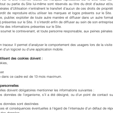
tout ou partie du Site lui-même sont réservés au titre du droit d’auteur et/ou 
les d’Utilisation n’entraînent le transfert d’aucun de ces droits de propriété 
erdit de reproduire et/ou utiliser les marques et logos présents sur le Site. 
ndre, publier, exploiter de toute autre manière et diffuser dans un autre for
résentes sur le Site. Il s’interdit enfin de diffuser au sein de son entreprise
ie des informations présentes sur le Site.
 soumet le contrevenant, et toute personne responsable, aux peines pénales et
n traceur. Il permet d’analyser le comportement des usagers lors de la visite d
tion d’un logiciel ou d’une application mobile.
tilisent des cookies doivent :
okies,
er.
é dans ce cadre est de 13 mois maximum.
 personnelles
lles doivent obligatoires mentionner les informations suivantes :
s données de l’organisme, s’il a été désigné, ou d’un point de contact s
 les données sont destinées
nses et conséquences éventuelles à l’égard de l’internaute d’un défaut de ré
s des données