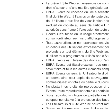
Le présent Site Web et l’ensemble de son 
droit d’auteur et d’une manière générale par l
EBRA Events ne concède qu’une autorisation d
final du Site Web, à l’exclusion de toute vi
de l’Utilisateur aux fins de visualisation d
exclusif du copiste au sens de l’article L.
autorisée sans frame à l’exclusion de toute 
L’éditeur n’autorise qu’un usage strictemen
sur son ordinateur aux fins d’affichage sur 
Toute autre utilisation non expressément vi
en dehors des utilisations expressément co
profonds sur tout élément du Site Web autre
d’utiliser tous programmes utilisés par le Si
EBRA Events est titulaire des droits sur l’en
EBRA Events est titulaire exclusif des droit
savoir-faire et tous les autres éléments comp
EBRA Events consent à l’Utilisateur le droi
un exemplaire, pour copie de sauvegarde ou
commercialisation totale ou partielle du con
Nonobstant les droits de reproduction et 
Events, toute reproduction totale ou partiel
Toute reproduction totale ou partielle des
européenne relative à la protection des bas
Les Utilisateurs du Site Web ne peuvent met
Toutes les informations mises à dispositio