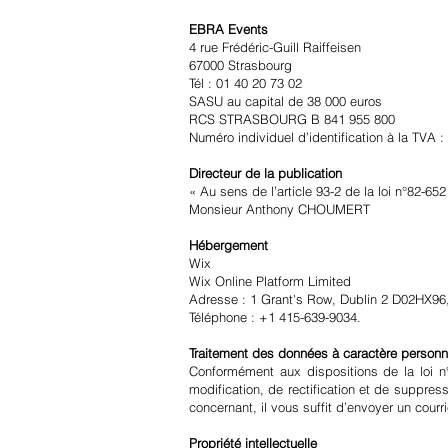
EBRA Events
4 rue Frédéric-Guill Raiffeisen
67000 Strasbourg
Tél : 01 40 20 73 02
SASU au capital de 38 000 euros
RCS STRASBOURG B 841 955 800
Numéro individuel d’identification à la TVA
Directeur de la publication
« Au sens de l’article 93-2 de la loi n°82-652
Monsieur Anthony CHOUMERT
Hébergement
Wix
Wix Online Platform Limited
Adresse : 1 Grant's Row, Dublin 2 D02HX96,
Téléphone : +1 415-639-9034.
Traitement des données à caractère personn
Conformément aux dispositions de la loi n° 
modification, de rectification et de suppr
concernant, il vous suffit d’envoyer un courr
Propriété intellectuelle