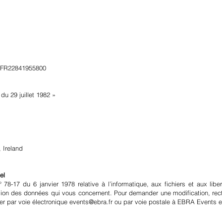
 : FR22841955800
 du 29 juillet 1982 »
 Ireland
el
78-17 du 6 janvier 1978 relative à l’informatique, aux fichiers et aux lib
ession des données qui vous concernent. Pour demander une modification, re
ier par voie électronique
events@ebra.fr
ou par voie postale à EBRA Events en 