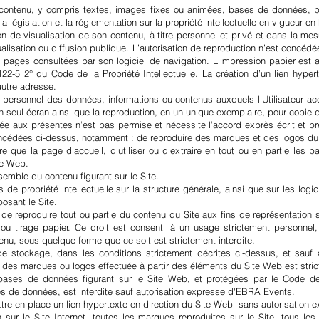
contenu, y compris textes, images fixes ou animées, bases de données, pr
a législation et la réglementation sur la propriété intellectuelle en vigueur en
e visualisation de son contenu, à titre personnel et privé et dans la mesure 
sualisation ou diffusion publique. L’autorisation de reproduction n’est concé
es pages consultées par son logiciel de navigation. L’impression papier est 
 122-5 2° du Code de la Propriété Intellectuelle. La création d’un lien hype
autre adresse.
t personnel des données, informations ou contenus auxquels l’Utilisateur ac
un seul écran ainsi que la reproduction, en un unique exemplaire, pour copie
sée aux présentes n’est pas permise et nécessite l’accord exprès écrit et p
ncédées ci-dessus, notamment : de reproduire des marques et des logos du S
 que la page d’accueil, d’utiliser ou d’extraire en tout ou en partie les 
te Web.
semble du contenu figurant sur le Site.
s de propriété intellectuelle sur la structure générale, ainsi que sur les lo
osant le Site.
t de reproduire tout ou partie du contenu du Site aux fins de représentation
 tirage papier. Ce droit est consenti à un usage strictement personnel, pr
tenu, sous quelque forme que ce soit est strictement interdite.
de stockage, dans les conditions strictement décrites ci-dessus, et sauf
le des marques ou logos effectuée à partir des éléments du Site Web est stric
 bases de données figurant sur le Site Web, et protégées par le Code de la
es de données, est interdite sauf autorisation expresse d'EBRA Events.
tre en place un lien hypertexte en direction du Site Web sans autorisation 
n sur le Site Internet, toutes les marques reproduites sur le Site, tous l