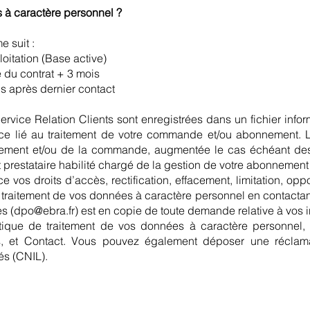
 à caractère personnel ?
 suit :
ation (Base active)
rat + 3 mois
près dernier contact
 Service Relation Clients sont enregistrées dans un fichier in
ice lié au traitement de votre commande et/ou abonnement. 
ement et/ou de la commande, augmentée le cas échéant des 
 et prestataire habilité chargé de la gestion de votre abonneme
os droits d’accès, rectification, effacement, limitation, oppo
au traitement de vos données à caractère personnel en contacta
s (
dpo@ebra.fr
) est en copie de toute demande relative à vos 
litique de traitement de vos données à caractère personnel,
es, et Contact. Vous pouvez également déposer une récla
és (CNIL).